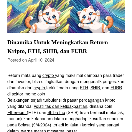
Dinamika Untuk Meningkatkan Return
Kripto, ETH, SHIB, dan FURR
Posted on April 10, 2024
Return mata uang
crypto
yang maksimal dambaan para trader
dan investor, bisa ditingkatkan dengan mengenalik pergerakan
dinamika dari
crypto
terkini mata uang
ETH
,
SHIB
, dan
FURR
di sektor
meme coin
Belakangan terjadi
turbulensi
di pasar perdagangan kripto
yang ditandai
Volatilitas dan ketidakpastian
, dimana coin
Ethereum
(ETH) dan
Shiba Inu
(SHIB) telah berhasil melonjak,
menunjukan ketahanan dalam menghadapi kesulitan sebelum
pada Selasa (9/4/2024) terjadi lonjakan koreksi yang sangat
dalam, warna merah mewarnai pasar.