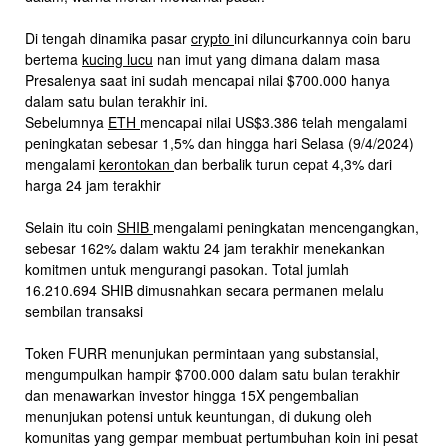
Di tengah dinamika pasar
crypto
ini diluncurkannya coin baru
bertema
kucing lucu
nan imut yang dimana dalam masa
Presalenya saat ini sudah mencapai nilai $700.000 hanya
dalam satu bulan terakhir ini.
Sebelumnya
ETH
mencapai nilai US$3.386 telah mengalami
peningkatan sebesar 1,5% dan hingga hari Selasa (9/4/2024)
mengalami
kerontokan
dan berbalik turun cepat 4,3% dari
harga 24 jam terakhir
Selain itu coin
SHIB
mengalami peningkatan mencengangkan,
sebesar 162% dalam waktu 24 jam terakhir menekankan
komitmen untuk mengurangi pasokan. Total jumlah
16.210.694 SHIB dimusnahkan secara permanen melalu
sembilan transaksi
Token FURR menunjukan permintaan yang substansial,
mengumpulkan hampir $700.000 dalam satu bulan terakhir
dan menawarkan investor hingga 15X pengembalian
menunjukan potensi untuk keuntungan, di dukung oleh
komunitas yang gempar membuat pertumbuhan koin ini pesat