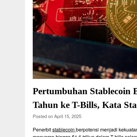
Pertumbuhan Stablecoin B
Tahun ke T-Bills, Kata St
Posted on April 15, 2025
Penerbit
stablecoin
berpotensi menjadi kekuata
menyerap hingga $1,6 triliun dalam T-bills sela