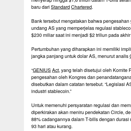
baru dari
Standard
Chartered
.
Bank tersebut mengatakan bahwa pengesahan
undang AS yang memperjelas regulasi stablecoi
$230 miliar saat ini menjadi $2 triliun pada akhi
Pertumbuhan yang diharapkan ini memiliki impli
jangka panjang untuk dolar AS, menurut analis
“
GENIUS
Act
, yang telah disetujui oleh Komit
pengesahan oleh Kongres dan penandatanganan
disebutkan dalam catatan tersebut. “Legislasi 
industri stablecoin.”
Untuk memenuhi persyaratan regulasi dan mempe
diperkirakan akan meniru pendekatan Circle, d
88% cadangannya dalam T-bills dengan durasi ra
93 hari atau kurang.