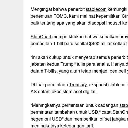
Mengingat bahwa penerbit
stablecoin
kemungkina
pertemuan FOMC, kami melihat kepemilikan Circ
baik tentang apa yang akan diadopsi industri ke 
StanChart
memperkirakan bahwa kenaikan proye
pembelian T-bill baru senilai $400 miliar setiap
“Ini akan cukup untuk menyerap semua penerbit
jabatan kedua Trump,” tulis para analis. Hanya 
dalam T-bills, yang akan tetap menjadi pembeli 
Di luar permintaan
Treasury
, ekspansi stableco
AS dalam ekosistem aset digital.
“Meningkatnya permintaan untuk cadangan
stab
permintaan tambahan untuk USD,” catat StanC
hegemoni USD” dan memberikan offset jangka m
meningkatnya ketegangan tarif.