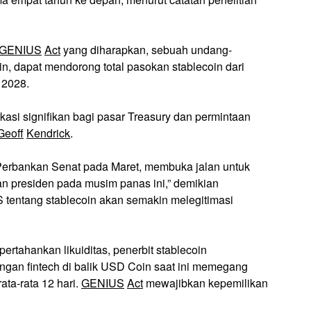
GENIUS
Act
yang diharapkan, sebuah undang-
n, dapat mendorong total pasokan stablecoin dari
r 2028.
kasi signifikan bagi pasar Treasury dan permintaan
Geoff
Kendrick
.
e Perbankan Senat pada Maret, membuka jalan untuk
 presiden pada musim panas ini,” demikian
AS tentang stablecoin akan semakin melegitimasi
rtahankan likuiditas, penerbit stablecoin
engan fintech di balik USD Coin saat ini memegang
ta-rata 12 hari.
GENIUS
Act
mewajibkan kepemilikan