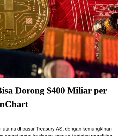
isa Dorong $400 Miliar per
anChart
n utama di pasar Treasury AS, dengan kemungkinan
ma empat tahun ke depan, menurut catatan penelitian