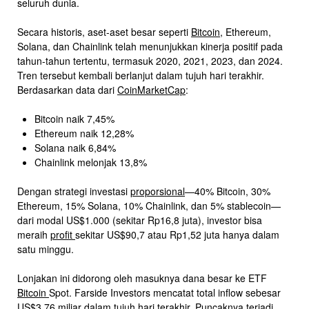
seluruh dunia.
Secara historis, aset-aset besar seperti
Bitcoin
, Ethereum,
Solana, dan Chainlink telah menunjukkan kinerja positif pada
tahun-tahun tertentu, termasuk 2020, 2021, 2023, dan 2024.
Tren tersebut kembali berlanjut dalam tujuh hari terakhir.
Berdasarkan data dari
CoinMarketCap
:
Bitcoin naik 7,45%
Ethereum naik 12,28%
Solana naik 6,84%
Chainlink melonjak 13,8%
Dengan strategi investasi
proporsional
—40% Bitcoin, 30%
Ethereum, 15% Solana, 10% Chainlink, dan 5% stablecoin—
dari modal US$1.000 (sekitar Rp16,8 juta), investor bisa
meraih
profit
sekitar US$90,7 atau Rp1,52 juta hanya dalam
satu minggu.
Lonjakan ini didorong oleh masuknya dana besar ke ETF
Bitcoin
Spot. Farside Investors mencatat total inflow sebesar
US$3,76 miliar dalam tujuh hari terakhir. Puncaknya terjadi