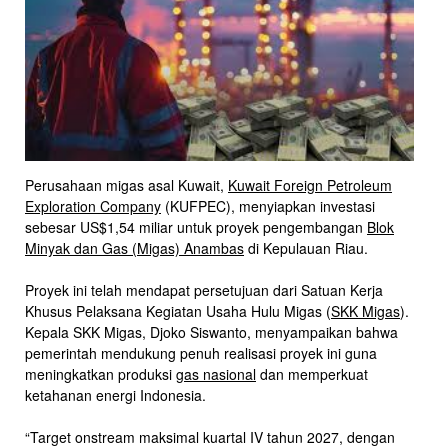
Perusahaan migas asal Kuwait,
Kuwait Foreign Petroleum
Exploration Company
(KUFPEC), menyiapkan investasi
sebesar US$1,54 miliar untuk proyek pengembangan
Blok
Minyak dan Gas (Migas) Anambas
di Kepulauan Riau.
Proyek ini telah mendapat persetujuan dari Satuan Kerja
Khusus Pelaksana Kegiatan Usaha Hulu Migas (
SKK Migas
).
Kepala SKK Migas, Djoko Siswanto, menyampaikan bahwa
pemerintah mendukung penuh realisasi proyek ini guna
meningkatkan produksi
gas nasional
dan memperkuat
ketahanan energi Indonesia.
“Target onstream maksimal kuartal IV tahun 2027, dengan